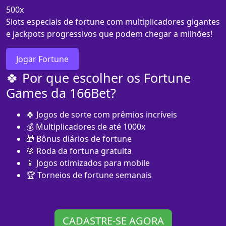
500x
Slots especiais de fortune com multiplicadores gigantes
e jackpots progressivos que podem chegar a milhões!
Jogar Fortune
🍀 Por que escolher os Fortune
Games da 166Bet?
🍀 Jogos de sorte com prêmios incríveis
💰 Multiplicadores de até 1000x
🎁 Bônus diários de fortune
🎯 Roda da fortuna gratuita
📱 Jogos otimizados para mobile
🏆 Torneios de fortune semanais
CADASTRE-SE AGORA