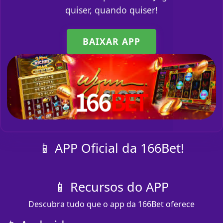
quiser, quando quiser!
BAIXAR APP
📱 APP Oficial da 166Bet!
📱 Recursos do APP
Descubra tudo que o app da 166Bet oferece