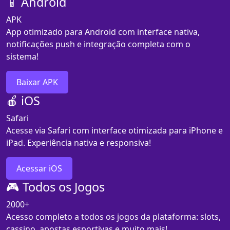
📱 Android
APK
App otimizado para Android com interface nativa,
notificações push e integração completa com o
sistema!
Baixar APK
🍎 iOS
Safari
Acesse via Safari com interface otimizada para iPhone e
iPad. Experiência nativa e responsiva!
Acessar iOS
🎮 Todos os Jogos
2000+
Acesso completo a todos os jogos da plataforma: slots,
cassino, apostas esportivas e muito mais!