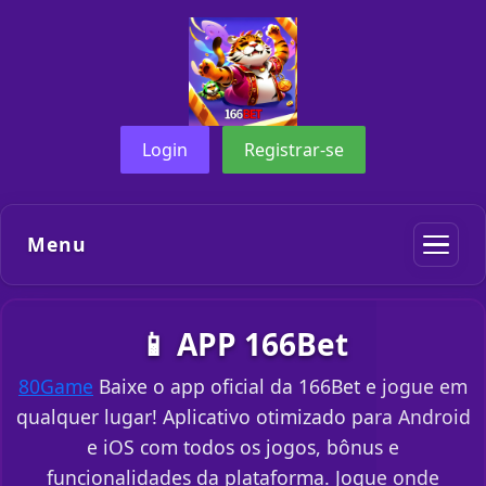
Login
Registrar-se
Menu
📱 APP 166Bet
80Game
Baixe o app oficial da 166Bet e jogue em
qualquer lugar! Aplicativo otimizado para Android
e iOS com todos os jogos, bônus e
funcionalidades da plataforma. Jogue onde