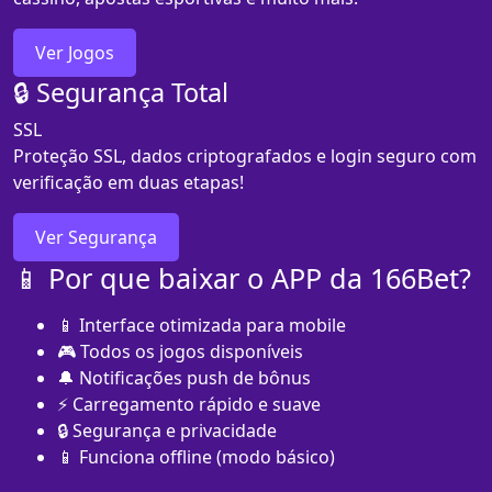
Ver Jogos
🔒 Segurança Total
SSL
Proteção SSL, dados criptografados e login seguro com
verificação em duas etapas!
Ver Segurança
📱 Por que baixar o APP da 166Bet?
📱 Interface otimizada para mobile
🎮 Todos os jogos disponíveis
🔔 Notificações push de bônus
⚡ Carregamento rápido e suave
🔒 Segurança e privacidade
📱 Funciona offline (modo básico)