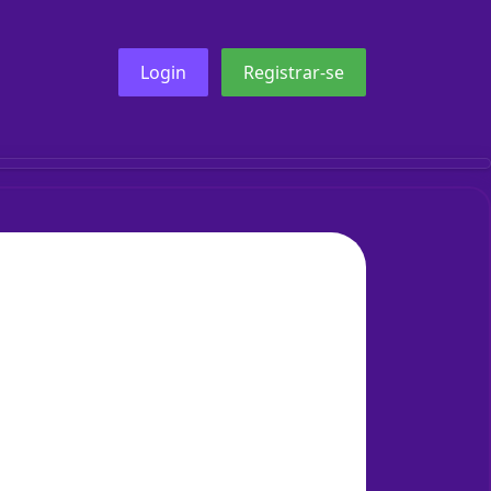
Login
Registrar-se