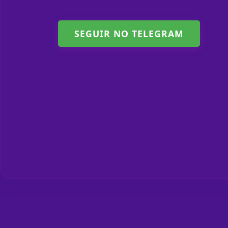
SEGUIR NO TELEGRAM