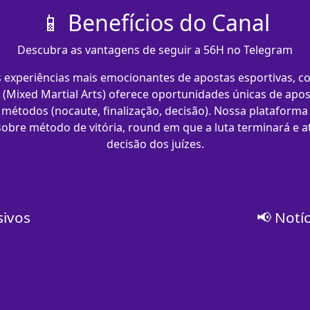
📱 Benefícios do Canal
Descubra as vantagens de seguir a 56H no Telegram
experiências mais emocionantes de apostas esportivas, 
ixed Martial Arts) oferece oportunidades únicas de apostas
es métodos (nocaute, finalização, decisão). Nossa platafor
obre método de vitória, round em que a luta terminará e at
decisão dos juízes.
sivos
📢 Notí