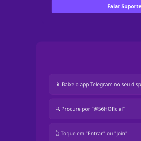
Falar Suport
📱 Baixe o app Telegram no seu disp
🔍 Procure por "@56HOficial"
👆 Toque em "Entrar" ou "Join"