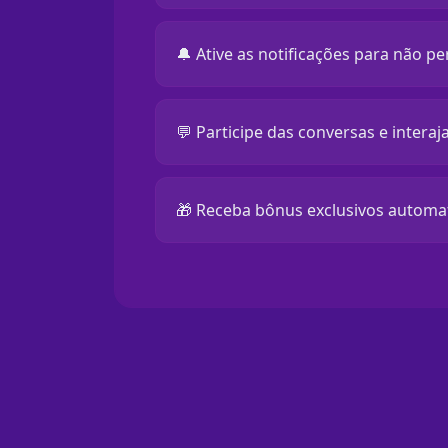
🔔 Ative as notificações para não p
💬 Participe das conversas e interaj
🎁 Receba bônus exclusivos autom