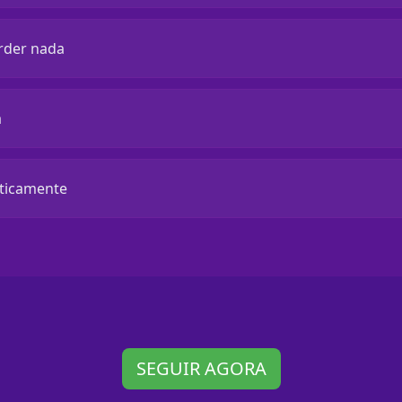
erder nada
a
aticamente
SEGUIR AGORA